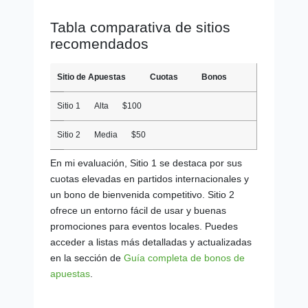
Tabla comparativa de sitios
recomendados
Sitio de Apuestas
Cuotas
Bonos
Sitio 1
Alta
$100
Sitio 2
Media
$50
En mi evaluación, Sitio 1 se destaca por sus
cuotas elevadas en partidos internacionales y
un bono de bienvenida competitivo. Sitio 2
ofrece un entorno fácil de usar y buenas
promociones para eventos locales. Puedes
acceder a listas más detalladas y actualizadas
en la sección de
Guía completa de bonos de
apuestas
.