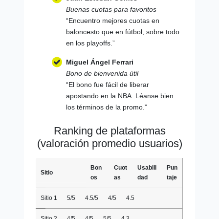
Buenas cuotas para favoritos
“Encuentro mejores cuotas en
baloncesto que en fútbol, sobre todo
en los playoffs.”
Miguel Ángel Ferrari
Bono de bienvenida útil
“El bono fue fácil de liberar
apostando en la NBA. Léanse bien
los términos de la promo.”
Ranking de plataformas
(valoración promedio usuarios)
Bon
Cuot
Usabili
Pun
Sitio
os
as
dad
taje
Sitio 1
5/5
4.5/5
4/5
4.5
Sitio 2
4/5
4/5
5/5
4.3