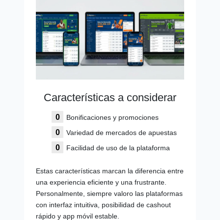
Características a considerar
Bonificaciones y promociones
Variedad de mercados de apuestas
Facilidad de uso de la plataforma
Estas características marcan la diferencia entre
una experiencia eficiente y una frustrante.
Personalmente, siempre valoro las plataformas
con interfaz intuitiva, posibilidad de cashout
rápido y app móvil estable.