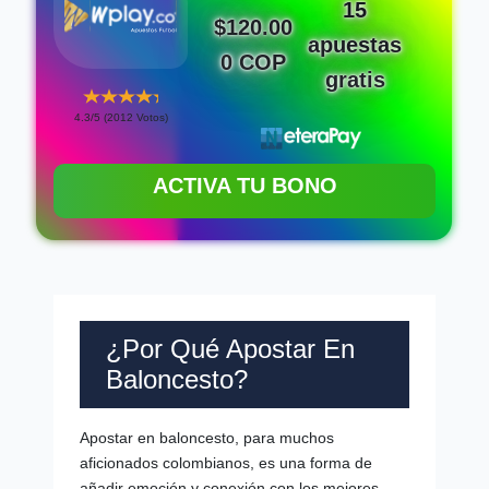
15
$120.00
apuestas
0 COP
gratis
4.3/5 (2012 Votos)
ACTIVA TU BONO
¿Por Qué Apostar En
Baloncesto?
Apostar en baloncesto, para muchos
aficionados colombianos, es una forma de
añadir emoción y conexión con los mejores