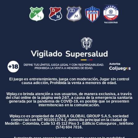
El juego es entretenimiento, juega con moderación, Jugar sin control
causa adicción, Prohibida la venta a menores de edad.
Wplay.co brinda atención a sus usuarios, de manera exclusiva, a través
del chat online de la página web 24/7, a causa de la emergencia sanitaria
generada por la pandemia de COVID-19, es posible que se presenten
intermitencias en la comunicación.
Wplay.co es propiedad de AQUILA GLOBAL GROUP S.A.S, sociedad
comercial con NIT 901001374-2, domicilio principal en la ciudad de
Medellín - Colombia, Calle 53 45 112 Piso 3 - Edificio Colseguros , teléfono
(574) 604 7016.