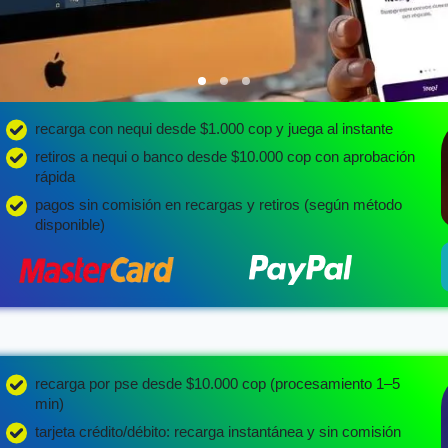
recarga con nequi desde $1.000 cop y juega al instante
retiros a nequi o banco desde $10.000 cop con aprobación
rápida
pagos sin comisión en recargas y retiros (según método
disponible)
recarga por pse desde $10.000 cop (procesamiento 1–5
min)
tarjeta crédito/débito: recarga instantánea y sin comisión