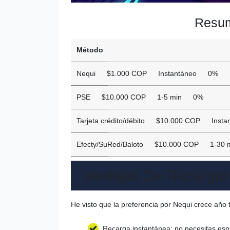
Resum
Método
Nequi
$1.000 COP
Instantáneo
0%
PSE
$10.000 COP
1-5 min
0%
Tarjeta crédito/débito
$10.000 COP
Insta
Efecty/SuRed/Baloto
$10.000 COP
1-30 
Ventajas De Recargar
He visto que la preferencia por Nequi crece año 
Recarga instantánea: no necesitas esp