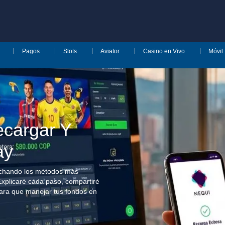
Pagos
Slots
Aviator
Casino en Vivo
Móvil
cargar Y
ay
vechando los métodos más
Explicaré cada paso, compartiré
ara que manejar tus fondos en