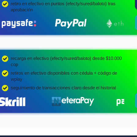
retiro en efectivo en puntos (efecty/sured/baloto) tras
aprobación
recarga en efectivo (efecty/sured/baloto) desde $10.000
cop
retiros en efectivo disponibles con cédula + código de
wplay
seguimiento de transacciones claro desde el historial