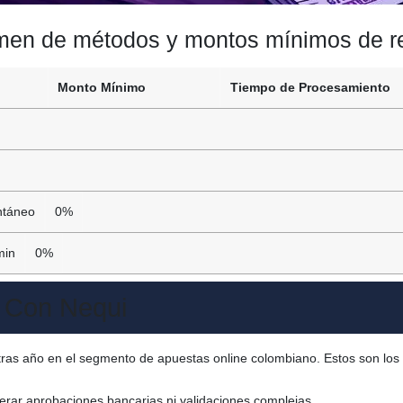
en de métodos y montos mínimos de r
Monto Mínimo
Tiempo de Procesamiento
ntáneo
0%
min
0%
 Con Nequi
tras año en el segmento de apuestas online colombiano. Estos son los 
erar aprobaciones bancarias ni validaciones complejas.