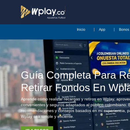
Inicio
App
Bonos
Guía Completa Para Re
Retirar Fondos En Wpl
Aprende cómo realizar recargas y retiros en Wplay, apro
convenientes y seguros adaptados al público colombiano. 
recomendaciones y consejos basados en mi experiencia, p
Wplay sea simple y eficiente.