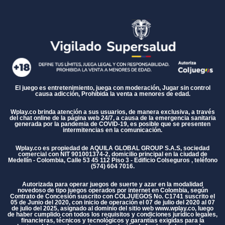
El juego es entretenimiento, juega con moderación, Jugar sin control
causa adicción, Prohibida la venta a menores de edad.
Wplay.co brinda atención a sus usuarios, de manera exclusiva, a través
del chat online de la página web 24/7, a causa de la emergencia sanitaria
generada por la pandemia de COVID-19, es posible que se presenten
intermitencias en la comunicación.
Wplay.co es propiedad de AQUILA GLOBAL GROUP S.A.S, sociedad
comercial con NIT 901001374-2, domicilio principal en la ciudad de
Medellín - Colombia, Calle 53 45 112 Piso 3 - Edificio Colseguros , teléfono
(574) 604 7016.
Autorizada para operar juegos de suerte y azar en la modalidad
novedoso de tipo juegos operados por internet en Colombia, según
Contrato de Concesión suscrito con COLJUEGOS No. C1741 suscrito el
05 de Junio del 2020, con inicio de operación el 07 de julio del 2020 al 07
de julio del 2025, asignado al dominio del sitio web www.wplay.co, luego
de haber cumplido con todos los requisitos y condiciones jurídico legales,
financieras, técnicos y tecnológicos y garantías exigidas para la