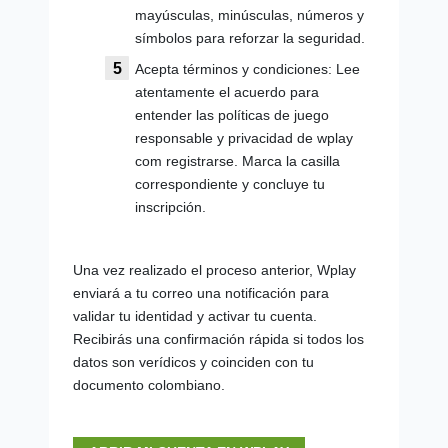
mayúsculas, minúsculas, números y
símbolos para reforzar la seguridad.
Acepta términos y condiciones: Lee
atentamente el acuerdo para
entender las políticas de juego
responsable y privacidad de wplay
com registrarse. Marca la casilla
correspondiente y concluye tu
inscripción.
Una vez realizado el proceso anterior, Wplay
enviará a tu correo una notificación para
validar tu identidad y activar tu cuenta.
Recibirás una confirmación rápida si todos los
datos son verídicos y coinciden con tu
documento colombiano.