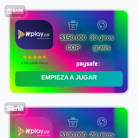
$150.000
30 giros
COP
gratis
4.7/5 (1689 Votos)
EMPIEZA A JUGAR
$100.000
20 giros