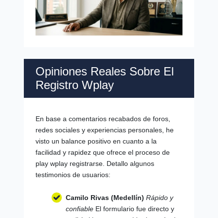
Opiniones Reales Sobre El
Registro Wplay
En base a comentarios recabados de foros,
redes sociales y experiencias personales, he
visto un balance positivo en cuanto a la
facilidad y rapidez que ofrece el proceso de
play wplay registrarse. Detallo algunos
testimonios de usuarios:
Camilo Rivas (Medellín)
Rápido y
confiable
El formulario fue directo y