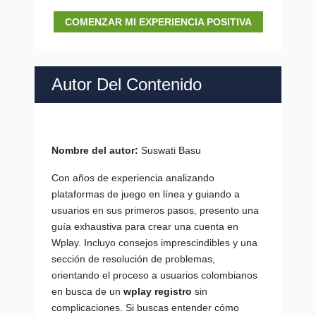
COMENZAR MI EXPERIENCIA POSITIVA
Autor Del Contenido
Nombre del autor:
Suswati Basu
Con años de experiencia analizando
plataformas de juego en línea y guiando a
usuarios en sus primeros pasos, presento una
guía exhaustiva para crear una cuenta en
Wplay. Incluyo consejos imprescindibles y una
sección de resolución de problemas,
orientando el proceso a usuarios colombianos
en busca de un
wplay registro
sin
complicaciones. Si buscas entender cómo