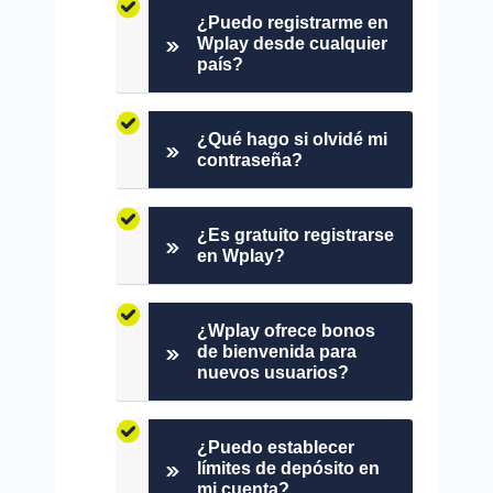
¿Puedo registrarme en
Wplay desde cualquier
país?
¿Qué hago si olvidé mi
contraseña?
¿Es gratuito registrarse
en Wplay?
¿Wplay ofrece bonos
de bienvenida para
nuevos usuarios?
¿Puedo establecer
límites de depósito en
mi cuenta?