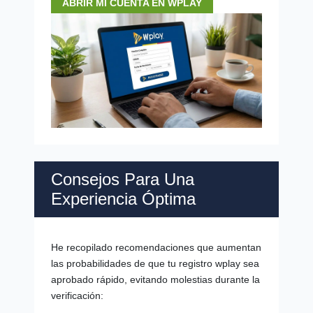
ABRIR MI CUENTA EN WPLAY
Consejos Para Una
Experiencia Óptima
He recopilado recomendaciones que aumentan
las probabilidades de que tu registro wplay sea
aprobado rápido, evitando molestias durante la
verificación: