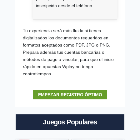
inscripción desde el teléfono.
Tu experiencia será más fluida si tienes
digitalizados los documentos requeridos en
formatos aceptados como PDF, JPG o PNG.
Prepara además tus cuentas bancarias o
métodos de pago a vincular, para que el inicio
rápido en apuestas Wplay no tenga
contratiempos.
EMPEZAR REGISTRO ÓPTIMO
Juegos Populares