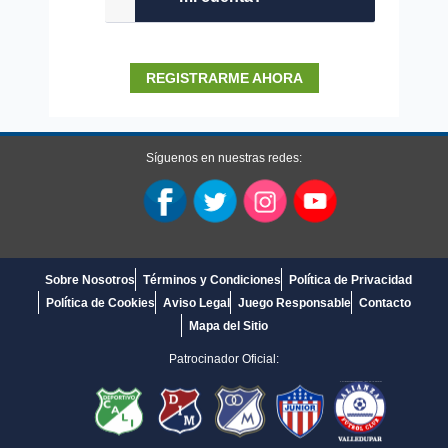
REGISTRARME AHORA
Síguenos en nuestras redes:
Sobre Nosotros
Términos y Condiciones
Política de Privacidad
Política de Cookies
Aviso Legal
Juego Responsable
Contacto
Mapa del Sitio
Patrocinador Oficial: