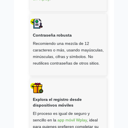
Contraseña robusta
Recomiendo una mezcla de 12
caracteres o más, usando mayúsculas,
minúsculas, cifras y símbolos. No
reutilices contraseñas de otros sitios.
Explora el registro desde
dispositivos móviles
El proceso es igual de seguro y
sencillo en la
app móvil Wplay
, ideal
para quienes prefieren completar su