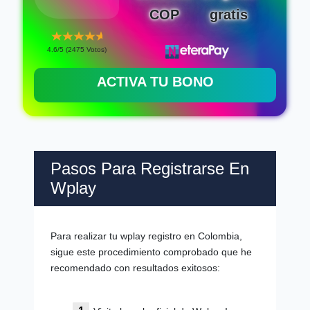
COP
gratis
4.6/5 (2475 Votos)
ACTIVA TU BONO
Pasos Para Registrarse En
Wplay
Para realizar tu wplay registro en Colombia,
sigue este procedimiento comprobado que he
recomendado con resultados exitosos: