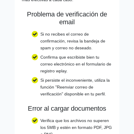
Problema de verificación de
email
Si no recibes el correo de
confirmación, revisa la bandeja de
spam y correo no deseado.
Confirma que escribiste bien tu
correo electrónico en el formulario de
registro wplay.
Si persiste el inconveniente, utiliza la
función "Reenviar correo de
verificación" disponible en tu perfil.
Error al cargar documentos
Verifica que los archivos no superen
los 5MB y estén en formato PDF, JPG