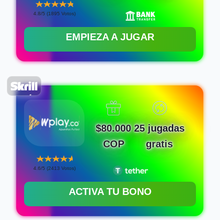
4.8/5 (1895 Votos)
EMPIEZA A JUGAR
$80.000
25 jugadas
COP
gratis
4.6/5 (2413 Votos)
ACTIVA TU BONO